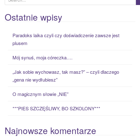
e
a
Ostatnie wpisy
r
c
Paradoks laika czyli czy doświadczenie zawsze jest
h
plusem
f
o
Mój synuś, moja córeczka….
r
:
„Jak sobie wychowasz, tak masz?” – czyli dlaczego
„gena nie wydłubiesz”
O magicznym słowie „NIE”
***PIES SZCZĘŚLIWY, BO SZKOLONY***
Najnowsze komentarze