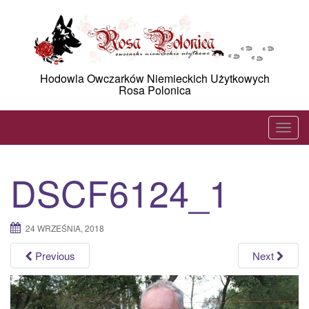
Skip
to
content
Hodowla Owczarków Niemieckich Użytkowych
Rosa Polonica
T
o
g
DSCF6124_1
g
l
e
24 WRZEŚNIA, 2018
n
a
Previous
Next
v
i
g