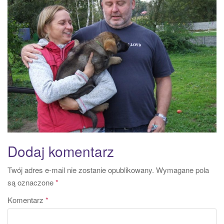
a
t
i
o
n
Dodaj komentarz
Twój adres e-mail nie zostanie opublikowany.
Wymagane pola
są oznaczone
*
Komentarz
*