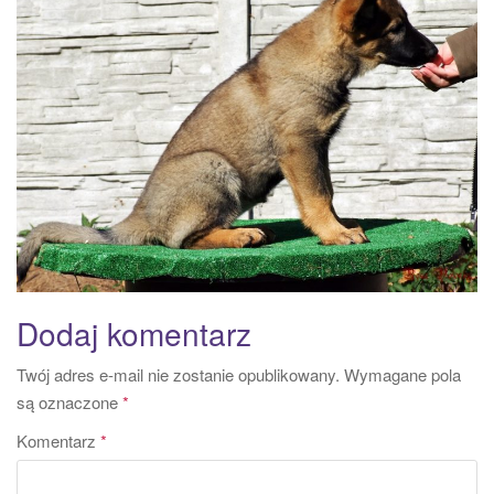
a
t
i
o
n
Dodaj komentarz
Twój adres e-mail nie zostanie opublikowany.
Wymagane pola
są oznaczone
*
Komentarz
*