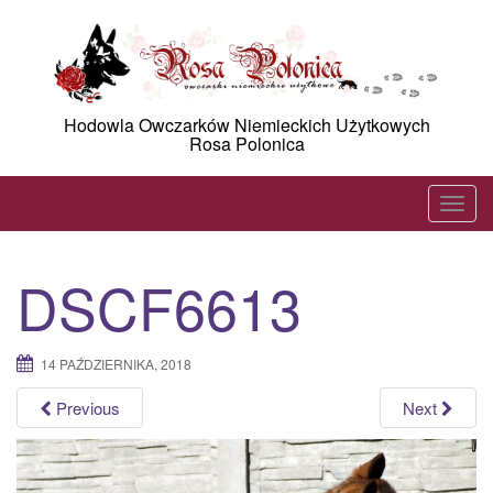
Skip
to
content
Hodowla Owczarków Niemieckich Użytkowych
Rosa Polonica
T
o
g
DSCF6613
g
l
e
14 PAŹDZIERNIKA, 2018
n
a
Previous
Next
v
i
g