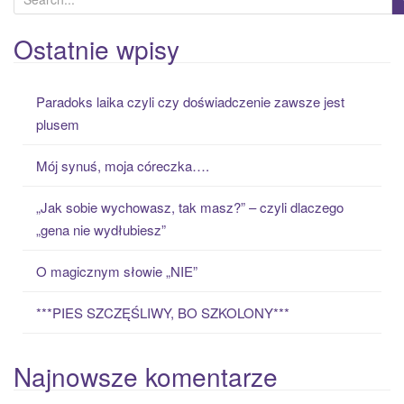
e
a
Ostatnie wpisy
r
c
Paradoks laika czyli czy doświadczenie zawsze jest
h
plusem
f
o
Mój synuś, moja córeczka….
r
:
„Jak sobie wychowasz, tak masz?” – czyli dlaczego
„gena nie wydłubiesz”
O magicznym słowie „NIE”
***PIES SZCZĘŚLIWY, BO SZKOLONY***
Najnowsze komentarze