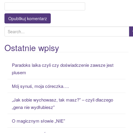
S
e
a
Ostatnie wpisy
r
c
Paradoks laika czyli czy doświadczenie zawsze jest
h
plusem
f
o
Mój synuś, moja córeczka….
r
:
„Jak sobie wychowasz, tak masz?” – czyli dlaczego
„gena nie wydłubiesz”
O magicznym słowie „NIE”