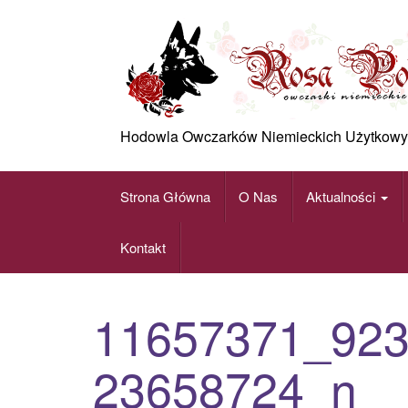
Skip
to
content
Hodowla Owczarków Niemieckich Użytkowy
Strona Główna
O Nas
Aktualności
Kontakt
11657371_92
23658724_n