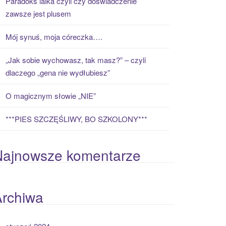
Paradoks laika czyli czy doświadczenie
zawsze jest plusem
Mój synuś, moja córeczka….
„Jak sobie wychowasz, tak masz?” – czyli
dlaczego „gena nie wydłubiesz”
O magicznym słowie „NIE”
***PIES SZCZĘŚLIWY, BO SZKOLONY***
Najnowsze komentarze
Archiwa