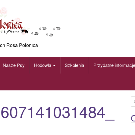
ch Rosa Polonica
Nasze Psy
Hodowla
Szkolenia
Przydatne informacj
S
3607141031484_
e
a
O
r
c