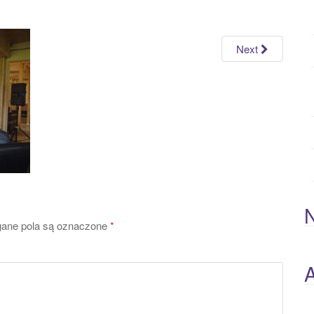
h
f
o
Next
r
:
ne pola są oznaczone
*