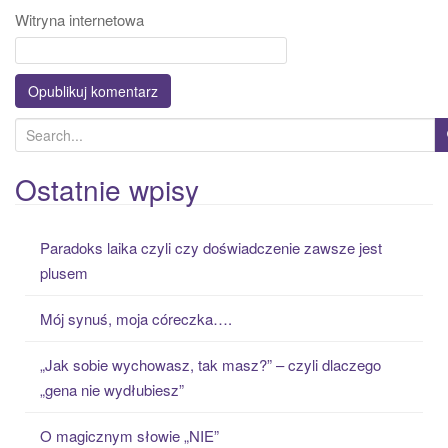
Witryna internetowa
S
e
a
Ostatnie wpisy
r
c
Paradoks laika czyli czy doświadczenie zawsze jest
h
plusem
f
o
Mój synuś, moja córeczka….
r
:
„Jak sobie wychowasz, tak masz?” – czyli dlaczego
„gena nie wydłubiesz”
O magicznym słowie „NIE”