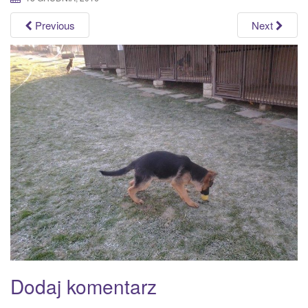
a
Previous
Next
t
i
o
n
Dodaj komentarz