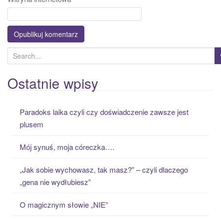
S
e
a
Ostatnie wpisy
r
c
Paradoks laika czyli czy doświadczenie zawsze jest
h
plusem
f
o
Mój synuś, moja córeczka….
r
:
„Jak sobie wychowasz, tak masz?” – czyli dlaczego
„gena nie wydłubiesz”
O magicznym słowie „NIE”