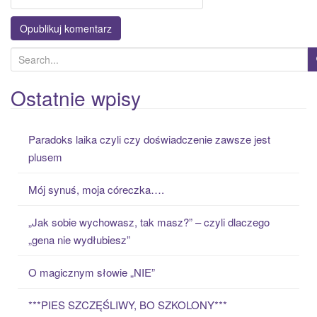
S
e
a
Ostatnie wpisy
r
c
Paradoks laika czyli czy doświadczenie zawsze jest
h
plusem
f
o
Mój synuś, moja córeczka….
r
:
„Jak sobie wychowasz, tak masz?” – czyli dlaczego
„gena nie wydłubiesz”
O magicznym słowie „NIE”
***PIES SZCZĘŚLIWY, BO SZKOLONY***