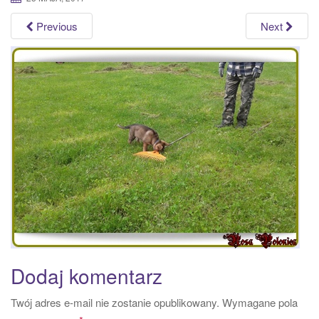
a
Previous
Next
t
i
o
n
Dodaj komentarz
Twój adres e-mail nie zostanie opublikowany.
Wymagane pola