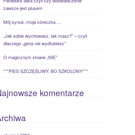
Paradoks laika czyli czy doświadczenie
zawsze jest plusem
Mój synuś, moja córeczka….
„Jak sobie wychowasz, tak masz?” – czyli
dlaczego „gena nie wydłubiesz”
O magicznym słowie „NIE”
***PIES SZCZĘŚLIWY, BO SZKOLONY***
Najnowsze komentarze
Archiwa