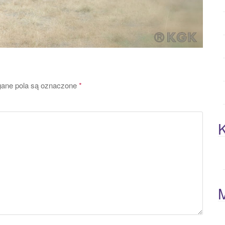
ne pola są oznaczone
*
K