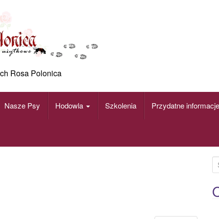
ch Rosa Polonica
Nasze Psy
Hodowla
Szkolenia
Przydatne informacj
S
e
a
O
r
c