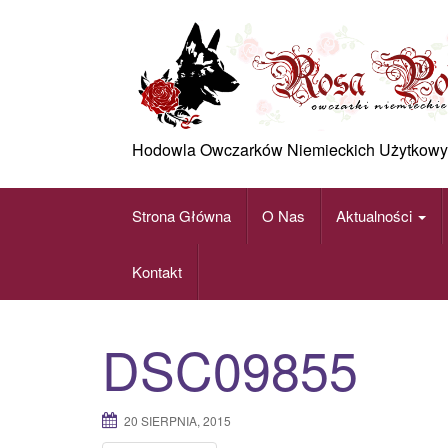
Skip
to
content
Hodowla Owczarków Niemieckich Użytkowy
Strona Główna
O Nas
Aktualności
Kontakt
DSC09855
20 SIERPNIA, 2015