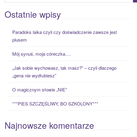
e
a
Ostatnie wpisy
r
c
Paradoks laika czyli czy doświadczenie zawsze jest
h
plusem
f
o
Mój synuś, moja córeczka….
r
:
„Jak sobie wychowasz, tak masz?” – czyli dlaczego
„gena nie wydłubiesz”
O magicznym słowie „NIE”
***PIES SZCZĘŚLIWY, BO SZKOLONY***
Najnowsze komentarze