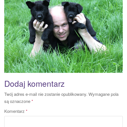
a
t
i
o
n
Dodaj komentarz
Twój adres e-mail nie zostanie opublikowany.
Wymagane pola
są oznaczone
*
Komentarz
*