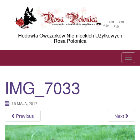
Skip
to
content
Hodowla Owczarków Niemieckich Użytkowych
Rosa Polonica
T
o
g
IMG_7033
g
l
e
16 MAJA, 2017
n
a
Previous
Next
v
i
g