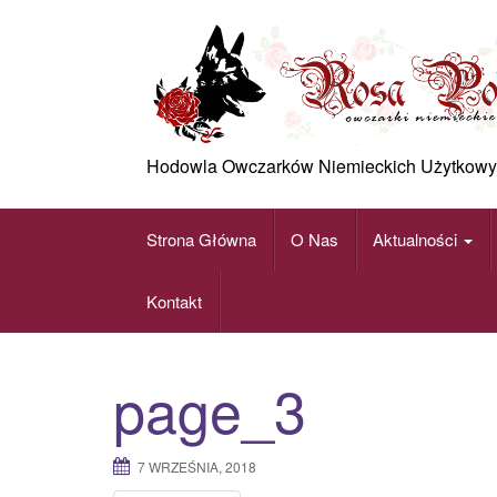
Skip
to
content
Hodowla Owczarków Niemieckich Użytkowy
Strona Główna
O Nas
Aktualności
Kontakt
page_3
7 WRZEŚNIA, 2018