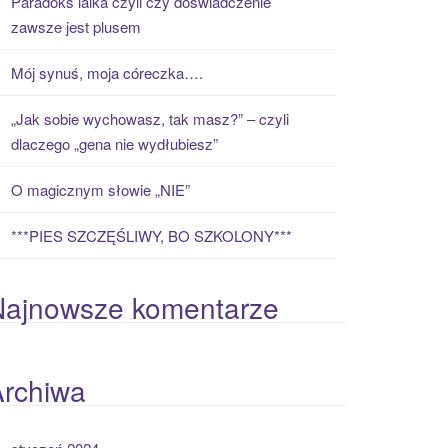
Paradoks laika czyli czy doświadczenie
zawsze jest plusem
Mój synuś, moja córeczka….
„Jak sobie wychowasz, tak masz?” – czyli
dlaczego „gena nie wydłubiesz”
O magicznym słowie „NIE”
***PIES SZCZĘŚLIWY, BO SZKOLONY***
Najnowsze komentarze
Archiwa