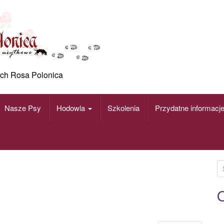
ch Rosa Polonica
Nasze Psy
Hodowla
Szkolenia
Przydatne informacj
S
e
a
O
r
c