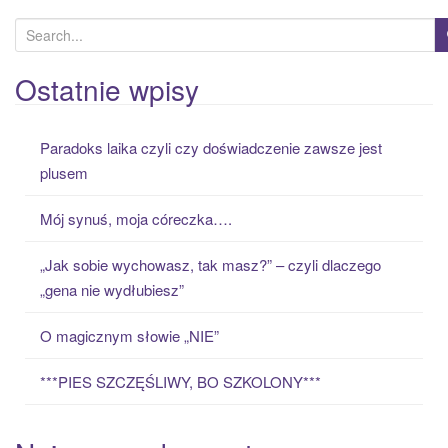
S
e
a
Ostatnie wpisy
r
c
Paradoks laika czyli czy doświadczenie zawsze jest
h
plusem
f
o
Mój synuś, moja córeczka….
r
:
„Jak sobie wychowasz, tak masz?” – czyli dlaczego
„gena nie wydłubiesz”
O magicznym słowie „NIE”
***PIES SZCZĘŚLIWY, BO SZKOLONY***