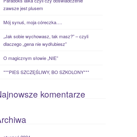
Paradoks laika czyli czy doświadczenie
zawsze jest plusem
Mój synuś, moja córeczka….
„Jak sobie wychowasz, tak masz?” – czyli
dlaczego „gena nie wydłubiesz”
O magicznym słowie „NIE”
***PIES SZCZĘŚLIWY, BO SZKOLONY***
Najnowsze komentarze
Archiwa