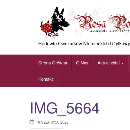
Skip
to
content
Hodowla Owczarków Niemieckich Użytkowy
Strona Główna
O Nas
Aktualności
Kontakt
IMG_5664
16 CZERWCA, 2020