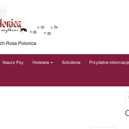
ch Rosa Polonica
Nasze Psy
Hodowla
Szkolenia
Przydatne informacj
S
e
a
O
r
c