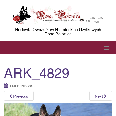
Skip
to
content
Hodowla Owczarków Niemieckich Użytkowych
Rosa Polonica
T
o
g
ARK_4829
g
l
e
1 SIERPNIA, 2020
n
a
Previous
Next
v
i
g