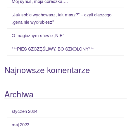
Mój synuś, moja córeczka….
r
:
„Jak sobie wychowasz, tak masz?” – czyli dlaczego
„gena nie wydłubiesz”
O magicznym słowie „NIE”
***PIES SZCZĘŚLIWY, BO SZKOLONY***
Najnowsze komentarze
Archiwa
styczeń 2024
maj 2023