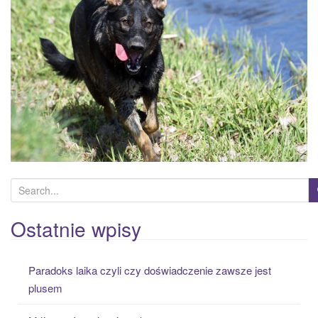
a
t
i
o
n
S
e
a
Ostatnie wpisy
r
c
Paradoks laika czyli czy doświadczenie zawsze jest
h
plusem
f
o