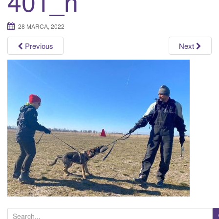
401_n
a
t
28 MARCA, 2022
i
o
Previous
Next
n
S