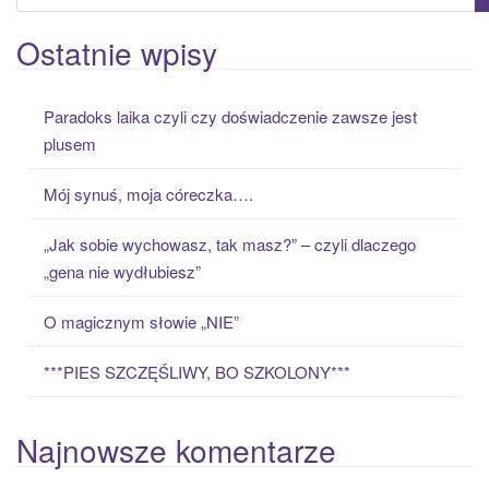
e
a
Ostatnie wpisy
r
c
Paradoks laika czyli czy doświadczenie zawsze jest
h
plusem
f
o
Mój synuś, moja córeczka….
r
:
„Jak sobie wychowasz, tak masz?” – czyli dlaczego
„gena nie wydłubiesz”
O magicznym słowie „NIE”
***PIES SZCZĘŚLIWY, BO SZKOLONY***
Najnowsze komentarze