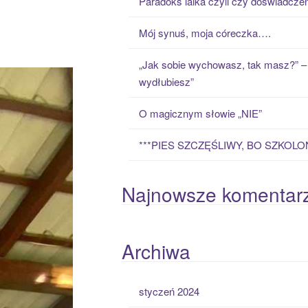
Paradoks laika czyli czy doświadcze
h
f
Mój synuś, moja córeczka….
o
r
„Jak sobie wychowasz, tak masz?” – 
:
wydłubiesz”
O magicznym słowie „NIE”
***PIES SZCZĘŚLIWY, BO SZKOLO
Najnowsze komentar
Archiwa
styczeń 2024