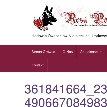
Skip
to
content
Hodowla Owczarków Niemieckich Użytkowy
Strona Główna
O Nas
Aktualności
Kontakt
361841664_2
490667084983