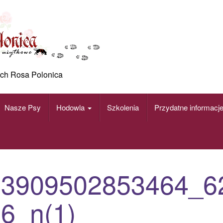
ch Rosa Polonica
Nasze Psy
Hodowla
Szkolenia
Przydatne informacj
33909502853464_6
6_n(1)