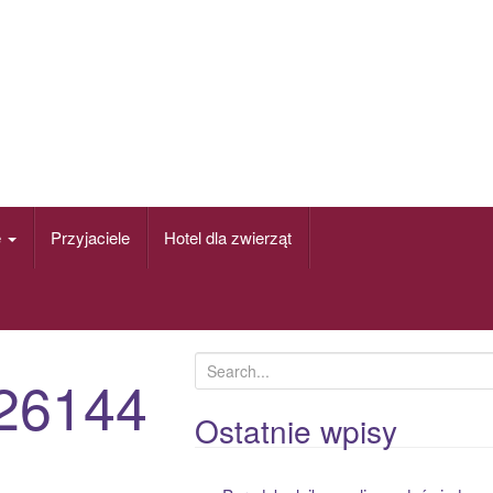
e
Przyjaciele
Hotel dla zwierząt
S
26144
e
a
Ostatnie wpisy
r
c