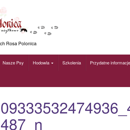
ch Rosa Polonica
Nasze Psy
Hodowla
Szkolenia
Przydatne informacj
709333532474936_
1487_n