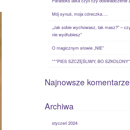
Paradoks laika czyli czy doświadczenie
h
f
Mój synuś, moja córeczka….
o
r
„Jak sobie wychowasz, tak masz?” – czy
:
nie wydłubiesz”
O magicznym słowie „NIE”
***PIES SZCZĘŚLIWY, BO SZKOLONY*
Najnowsze komentarze
Archiwa
styczeń 2024