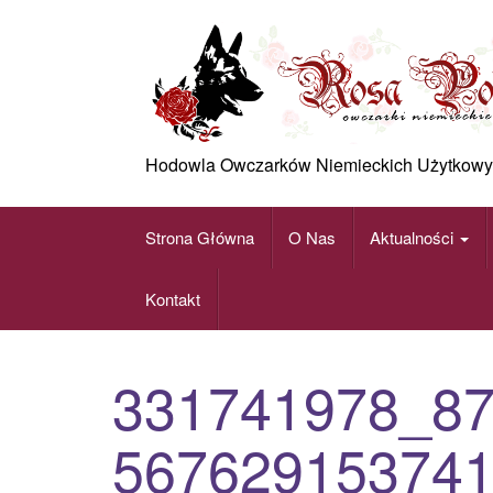
Skip
to
content
Hodowla Owczarków Niemieckich Użytkowy
Strona Główna
O Nas
Aktualności
Kontakt
331741978_8
56762915374