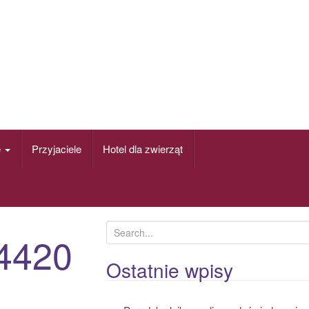
e
Przyjaciele
Hotel dla zwierząt
S
4420
e
a
Ostatnie wpisy
r
c