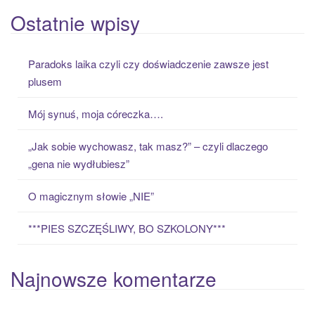
a
Ostatnie wpisy
r
c
Paradoks laika czyli czy doświadczenie zawsze jest
h
plusem
f
o
Mój synuś, moja córeczka….
r
:
„Jak sobie wychowasz, tak masz?” – czyli dlaczego
„gena nie wydłubiesz”
O magicznym słowie „NIE”
***PIES SZCZĘŚLIWY, BO SZKOLONY***
Najnowsze komentarze