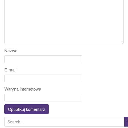
Nazwa
E-mail
Witryna internetowa
S
e