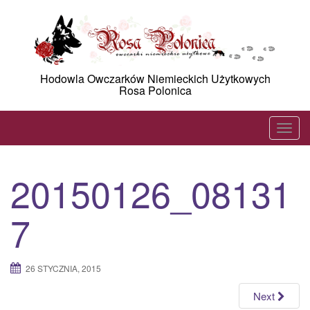
Skip
to
content
Hodowla Owczarków Niemieckich Użytkowych
Rosa Polonica
T
o
g
20150126_08131
g
l
7
e
n
a
26 STYCZNIA, 2015
v
i
Next
g