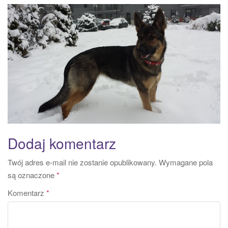
a
t
i
o
n
Dodaj komentarz
Twój adres e-mail nie zostanie opublikowany.
Wymagane pola
są oznaczone
*
Komentarz
*