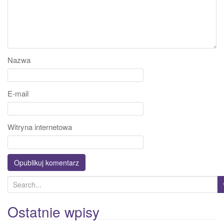
Nazwa
E-mail
Witryna internetowa
S
e
a
Ostatnie wpisy
r