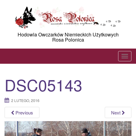
Skip
to
content
Hodowla Owczarków Niemieckich Użytkowych
Rosa Polonica
T
o
g
DSC05143
g
l
e
2 LUTEGO, 2016
n
a
Previous
Next
v
i
g