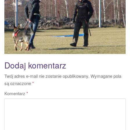
a
t
i
o
n
Dodaj komentarz
Twój adres e-mail nie zostanie opublikowany.
Wymagane pola
są oznaczone
*
Komentarz
*