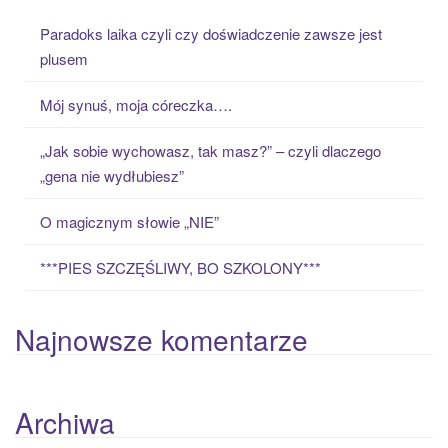
c
Paradoks laika czyli czy doświadczenie zawsze jest
h
plusem
f
o
Mój synuś, moja córeczka….
r
:
„Jak sobie wychowasz, tak masz?” – czyli dlaczego
„gena nie wydłubiesz”
O magicznym słowie „NIE”
***PIES SZCZĘŚLIWY, BO SZKOLONY***
Najnowsze komentarze
Archiwa