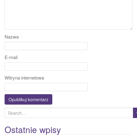
Nazwa
E-mail
Witryna internetowa
S
e
a
Ostatnie wpisy
r