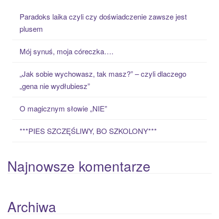
c
Paradoks laika czyli czy doświadczenie zawsze jest
h
plusem
f
o
Mój synuś, moja córeczka….
r
:
„Jak sobie wychowasz, tak masz?” – czyli dlaczego
„gena nie wydłubiesz”
O magicznym słowie „NIE”
***PIES SZCZĘŚLIWY, BO SZKOLONY***
Najnowsze komentarze
Archiwa