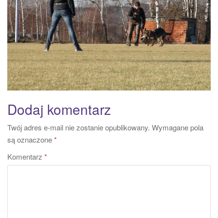
a
t
i
o
n
Dodaj komentarz
Twój adres e-mail nie zostanie opublikowany.
Wymagane pola
są oznaczone
*
Komentarz
*