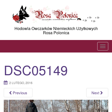
Skip
to
content
Hodowla Owczarków Niemieckich Użytkowych
Rosa Polonica
T
o
g
DSC05149
g
l
e
2 LUTEGO, 2016
n
a
Previous
Next
v
i
g