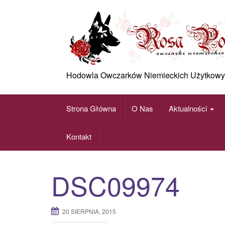
Skip
to
content
Hodowla Owczarków Niemieckich Użytkowy
Strona Główna
O Nas
Aktualności
Kontakt
DSC09974
20 SIERPNIA, 2015