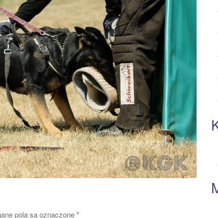
K
ne pola są oznaczone
*