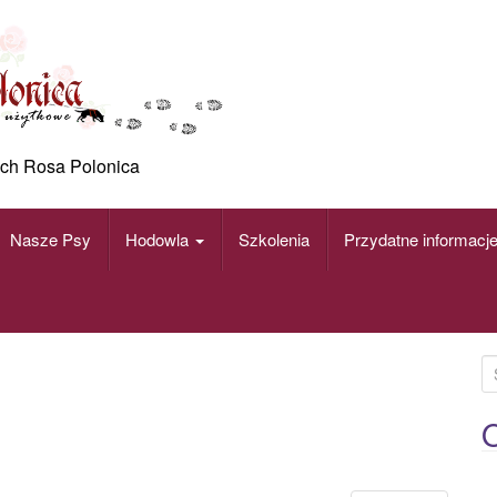
ch Rosa Polonica
Nasze Psy
Hodowla
Szkolenia
Przydatne informacj
S
e
a
O
r
c