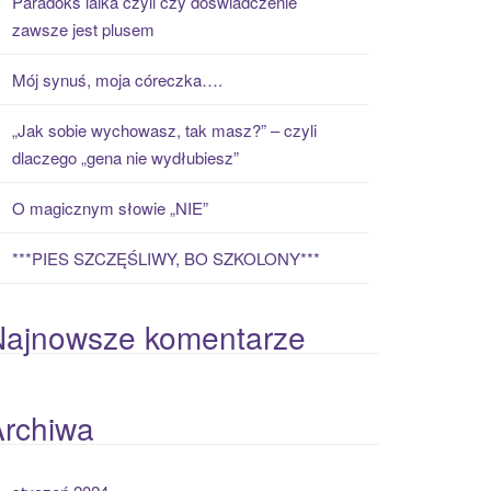
Paradoks laika czyli czy doświadczenie
zawsze jest plusem
Mój synuś, moja córeczka….
„Jak sobie wychowasz, tak masz?” – czyli
dlaczego „gena nie wydłubiesz”
O magicznym słowie „NIE”
***PIES SZCZĘŚLIWY, BO SZKOLONY***
Najnowsze komentarze
Archiwa