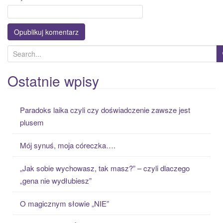
S
e
a
Ostatnie wpisy
r
c
Paradoks laika czyli czy doświadczenie zawsze jest
h
plusem
f
o
Mój synuś, moja córeczka….
r
:
„Jak sobie wychowasz, tak masz?” – czyli dlaczego
„gena nie wydłubiesz”
O magicznym słowie „NIE”