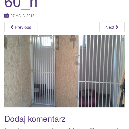
60_n
a
t
27 MAJA, 2018
i
o
Previous
Next
n
Dodaj komentarz