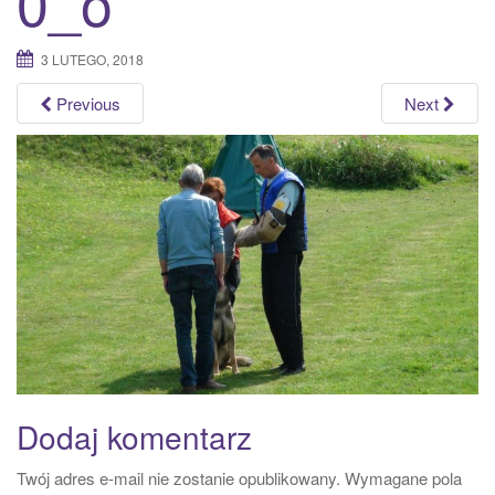
0_o
a
t
3 LUTEGO, 2018
i
o
Previous
Next
n
Dodaj komentarz
Twój adres e-mail nie zostanie opublikowany.
Wymagane pola