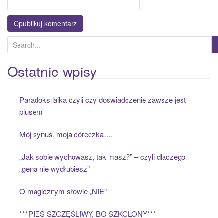
S
e
a
Ostatnie wpisy
r
c
Paradoks laika czyli czy doświadczenie zawsze jest
h
plusem
f
o
Mój synuś, moja córeczka….
r
:
„Jak sobie wychowasz, tak masz?” – czyli dlaczego
„gena nie wydłubiesz”
O magicznym słowie „NIE”
***PIES SZCZĘŚLIWY, BO SZKOLONY***