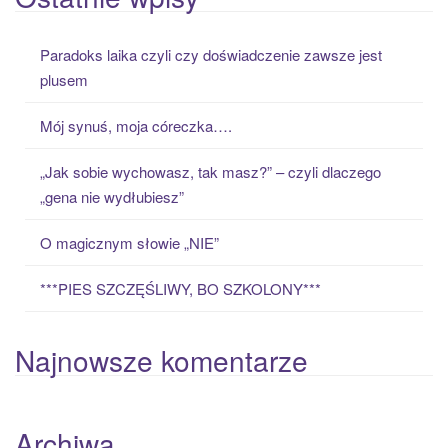
r
c
Paradoks laika czyli czy doświadczenie zawsze jest
h
plusem
f
o
Mój synuś, moja córeczka….
r
:
„Jak sobie wychowasz, tak masz?” – czyli dlaczego
„gena nie wydłubiesz”
O magicznym słowie „NIE”
***PIES SZCZĘŚLIWY, BO SZKOLONY***
Najnowsze komentarze
Archiwa