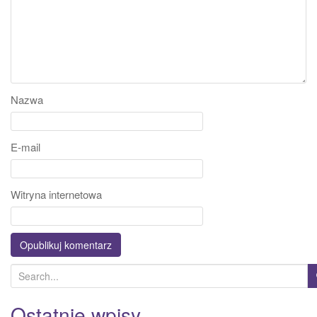
Nazwa
E-mail
Witryna internetowa
S
e
a
Ostatnie wpisy