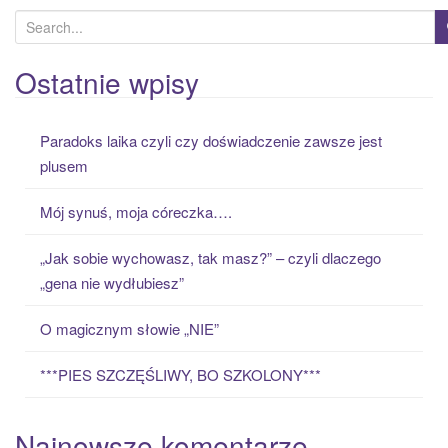
S
e
a
Ostatnie wpisy
r
c
Paradoks laika czyli czy doświadczenie zawsze jest
h
plusem
f
o
Mój synuś, moja córeczka….
r
:
„Jak sobie wychowasz, tak masz?” – czyli dlaczego
„gena nie wydłubiesz”
O magicznym słowie „NIE”
***PIES SZCZĘŚLIWY, BO SZKOLONY***
Najnowsze komentarze