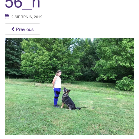
56_n
a
t
2 SIERPNIA, 2019
i
o
Previous
n