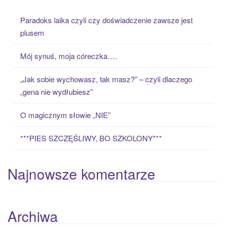
c
Paradoks laika czyli czy doświadczenie zawsze jest
h
plusem
f
o
Mój synuś, moja córeczka….
r
:
„Jak sobie wychowasz, tak masz?” – czyli dlaczego
„gena nie wydłubiesz”
O magicznym słowie „NIE”
***PIES SZCZĘŚLIWY, BO SZKOLONY***
Najnowsze komentarze
Archiwa