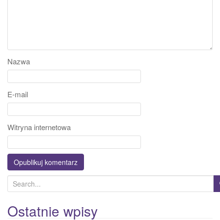
Nazwa
E-mail
Witryna internetowa
S
e
a
Ostatnie wpisy
r