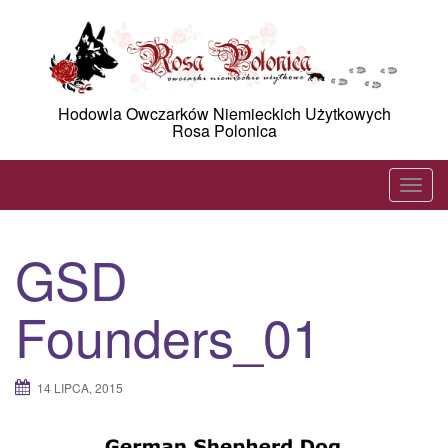
Skip
to
content
Hodowla Owczarków Niemieckich Użytkowych
Rosa Polonica
T
o
g
GSD
g
l
Founders_01
e
n
a
14 LIPCA, 2015
v
i
g