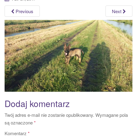
a
Previous
Next
t
i
o
n
Dodaj komentarz
Twój adres e-mail nie zostanie opublikowany.
Wymagane pola
są oznaczone
*
Komentarz
*