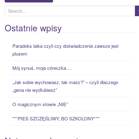
S
e
a
Ostatnie wpisy
r
c
Paradoks laika czyli czy doświadczenie zawsze jest
h
plusem
f
o
Mój synuś, moja córeczka….
r
:
„Jak sobie wychowasz, tak masz?” – czyli dlaczego
„gena nie wydłubiesz”
O magicznym słowie „NIE”
***PIES SZCZĘŚLIWY, BO SZKOLONY***