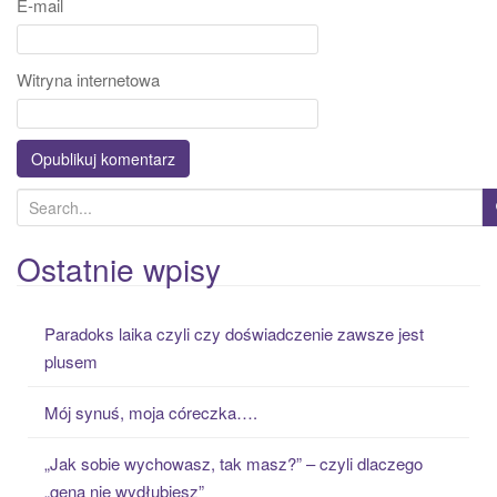
E-mail
Witryna internetowa
S
e
a
Ostatnie wpisy
r
c
Paradoks laika czyli czy doświadczenie zawsze jest
h
plusem
f
o
Mój synuś, moja córeczka….
r
:
„Jak sobie wychowasz, tak masz?” – czyli dlaczego
„gena nie wydłubiesz”