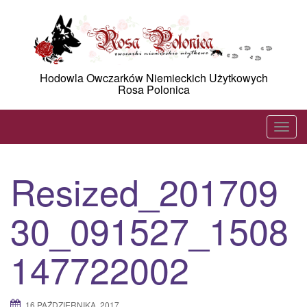
Skip
to
content
Hodowla Owczarków Niemieckich Użytkowych
Rosa Polonica
T
o
g
Resized_201709
g
l
30_091527_1508
e
n
a
147722002
v
i
g
16 PAŹDZIERNIKA, 2017