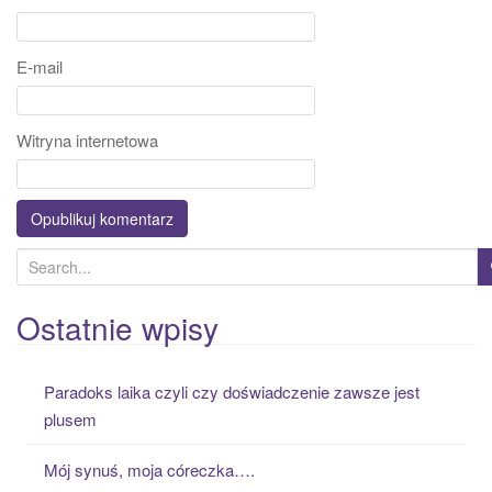
E-mail
Witryna internetowa
S
e
a
Ostatnie wpisy
r
c
Paradoks laika czyli czy doświadczenie zawsze jest
h
plusem
f
o
Mój synuś, moja córeczka….
r