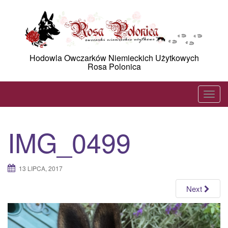
Skip
to
content
Hodowla Owczarków Niemieckich Użytkowych
Rosa Polonica
T
o
g
IMG_0499
g
l
e
13 LIPCA, 2017
n
a
Next
v
i
g