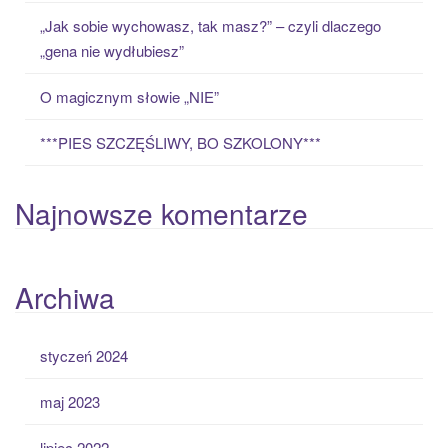
:
„Jak sobie wychowasz, tak masz?” – czyli dlaczego
„gena nie wydłubiesz”
O magicznym słowie „NIE”
***PIES SZCZĘŚLIWY, BO SZKOLONY***
Najnowsze komentarze
Archiwa
styczeń 2024
maj 2023
lipiec 2022