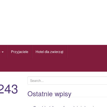
e
Przyjaciele
Hotel dla zwierząt
S
243
e
a
Ostatnie wpisy
r
c