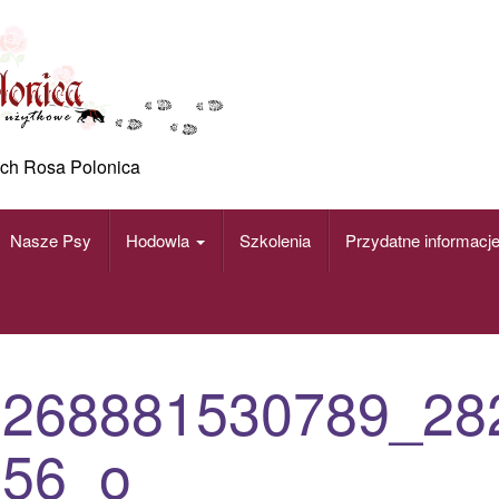
ch Rosa Polonica
Nasze Psy
Hodowla
Szkolenia
Przydatne informacj
3268881530789_28
056_o