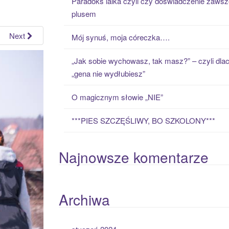
Paradoks laika czyli czy doświadczenie zawsz
h
plusem
f
o
Next
Mój synuś, moja córeczka….
r
:
„Jak sobie wychowasz, tak masz?” – czyli dla
„gena nie wydłubiesz”
O magicznym słowie „NIE”
***PIES SZCZĘŚLIWY, BO SZKOLONY***
Najnowsze komentarze
Archiwa