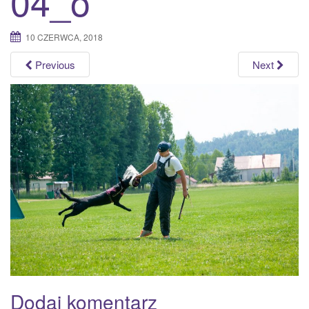
04_o
a
t
10 CZERWCA, 2018
i
o
Previous
Next
n
Dodaj komentarz