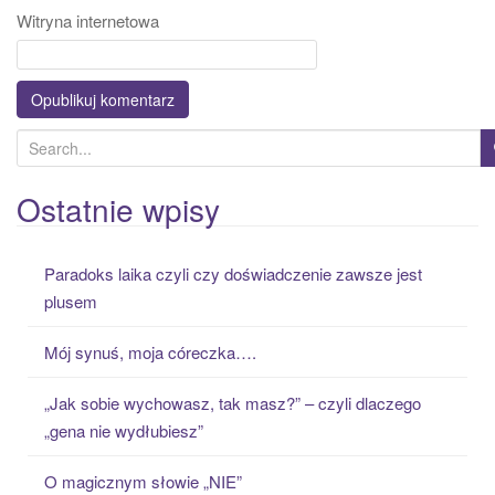
Witryna internetowa
S
e
a
Ostatnie wpisy
r
c
Paradoks laika czyli czy doświadczenie zawsze jest
h
plusem
f
o
Mój synuś, moja córeczka….
r
:
„Jak sobie wychowasz, tak masz?” – czyli dlaczego
„gena nie wydłubiesz”
O magicznym słowie „NIE”