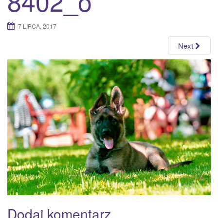
8402_o
a
t
7 LIPCA, 2017
i
o
Next
n
Dodaj komentarz