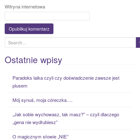
Witryna internetowa
S
e
a
Ostatnie wpisy
r
c
Paradoks laika czyli czy doświadczenie zawsze jest
h
plusem
f
o
Mój synuś, moja córeczka….
r
:
„Jak sobie wychowasz, tak masz?” – czyli dlaczego
„gena nie wydłubiesz”
O magicznym słowie „NIE”