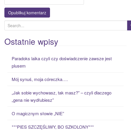
S
e
a
Ostatnie wpisy
r
c
Paradoks laika czyli czy doświadczenie zawsze jest
h
plusem
f
o
Mój synuś, moja córeczka….
r
:
„Jak sobie wychowasz, tak masz?” – czyli dlaczego
„gena nie wydłubiesz”
O magicznym słowie „NIE”
***PIES SZCZĘŚLIWY, BO SZKOLONY***