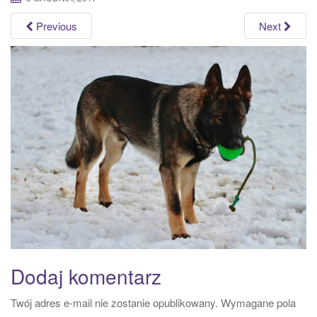
a
Previous
Next
t
i
o
n
Dodaj komentarz
Twój adres e-mail nie zostanie opublikowany.
Wymagane pola