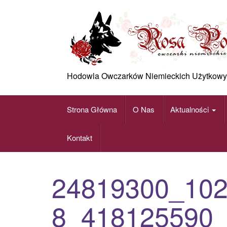
Skip
to
content
Hodowla Owczarków Niemieckich Użytkowy
Strona Główna
O Nas
Aktualności
Kontakt
24819300_10
8_418125590