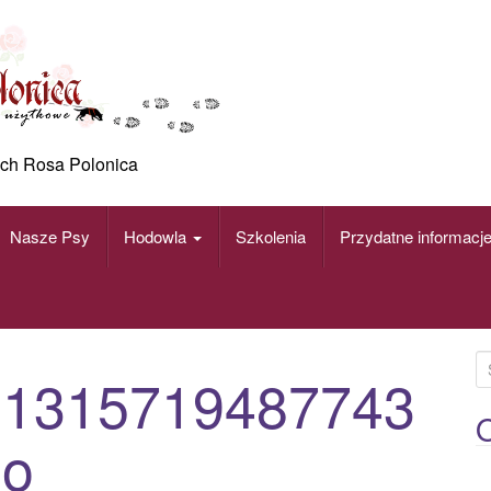
ch Rosa Polonica
Nasze Psy
Hodowla
Szkolenia
Przydatne informacj
S
21315719487743
e
a
O
_o
r
c