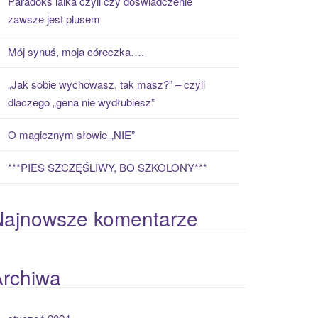
Paradoks laika czyli czy doświadczenie
zawsze jest plusem
Mój synuś, moja córeczka….
„Jak sobie wychowasz, tak masz?” – czyli
dlaczego „gena nie wydłubiesz”
O magicznym słowie „NIE”
***PIES SZCZĘŚLIWY, BO SZKOLONY***
Najnowsze komentarze
Archiwa