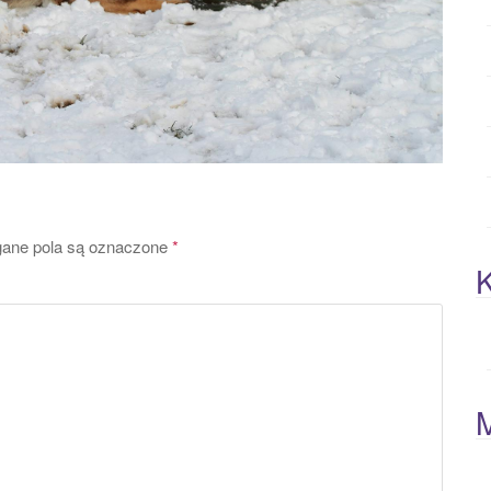
ne pola są oznaczone
*
K