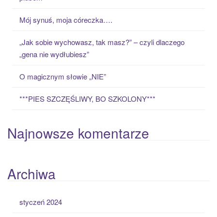
f
o
Mój synuś, moja córeczka….
r
:
„Jak sobie wychowasz, tak masz?” – czyli dlaczego
„gena nie wydłubiesz”
O magicznym słowie „NIE”
***PIES SZCZĘŚLIWY, BO SZKOLONY***
Najnowsze komentarze
Archiwa
styczeń 2024