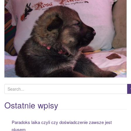
a
t
i
o
n
S
e
a
Ostatnie wpisy
r
c
Paradoks laika czyli czy doświadczenie zawsze jest
h
plusem