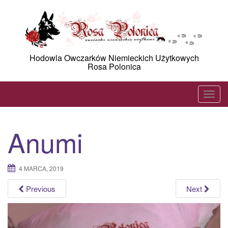
Skip
to
content
Hodowla Owczarków Niemieckich Użytkowych
Rosa Polonica
T
o
g
Anumi
g
l
e
4 MARCA, 2019
n
a
Previous
Next
v
i
g