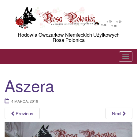
Skip
to
content
Hodowla Owczarków Niemieckich Użytkowych
Rosa Polonica
T
o
g
Aszera
g
l
e
4 MARCA, 2019
n
a
Previous
Next
v
i
g