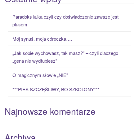
r
c
Paradoks laika czyli czy doświadczenie zawsze jest
h
plusem
f
o
Mój synuś, moja córeczka….
r
:
„Jak sobie wychowasz, tak masz?” – czyli dlaczego
„gena nie wydłubiesz”
O magicznym słowie „NIE”
***PIES SZCZĘŚLIWY, BO SZKOLONY***
Najnowsze komentarze
Archiwa