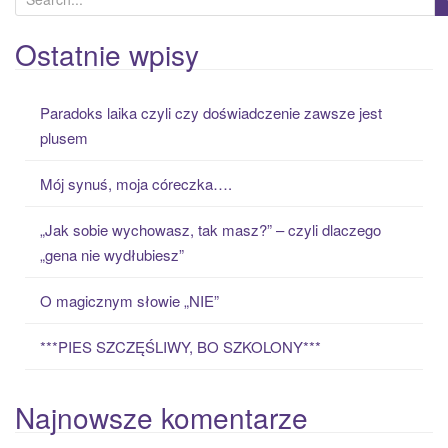
e
a
Ostatnie wpisy
r
c
Paradoks laika czyli czy doświadczenie zawsze jest
h
plusem
f
o
Mój synuś, moja córeczka….
r
:
„Jak sobie wychowasz, tak masz?” – czyli dlaczego
„gena nie wydłubiesz”
O magicznym słowie „NIE”
***PIES SZCZĘŚLIWY, BO SZKOLONY***
Najnowsze komentarze