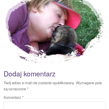
a
t
i
o
n
Dodaj komentarz
Twój adres e-mail nie zostanie opublikowany.
Wymagane pola
są oznaczone
*
Komentarz
*