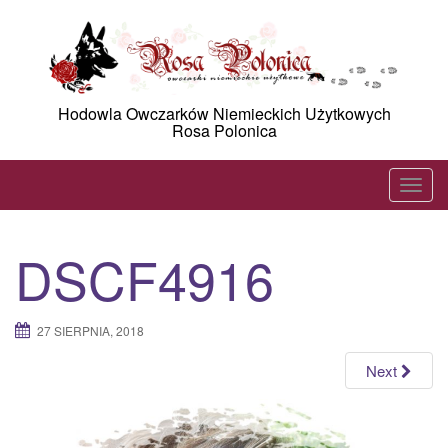
Skip
to
content
Hodowla Owczarków Niemieckich Użytkowych
Rosa Polonica
T
o
g
DSCF4916
g
l
e
27 SIERPNIA, 2018
n
a
Next
v
i
g