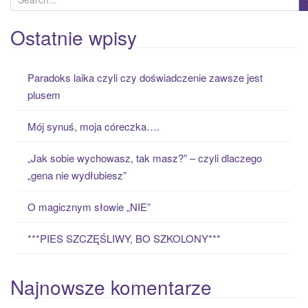
e
a
Ostatnie wpisy
r
c
Paradoks laika czyli czy doświadczenie zawsze jest
h
plusem
f
o
Mój synuś, moja córeczka….
r
:
„Jak sobie wychowasz, tak masz?” – czyli dlaczego
„gena nie wydłubiesz”
O magicznym słowie „NIE”
***PIES SZCZĘŚLIWY, BO SZKOLONY***
Najnowsze komentarze