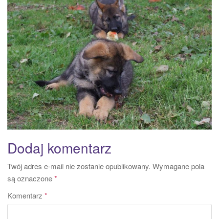
a
t
i
o
n
Dodaj komentarz
Twój adres e-mail nie zostanie opublikowany.
Wymagane pola
są oznaczone
*
Komentarz
*