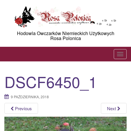
Skip
to
content
Hodowla Owczarków Niemieckich Użytkowych
Rosa Polonica
T
o
g
DSCF6450_1
g
l
e
9 PAŹDZIERNIKA, 2018
n
a
Previous
Next
v
i
g