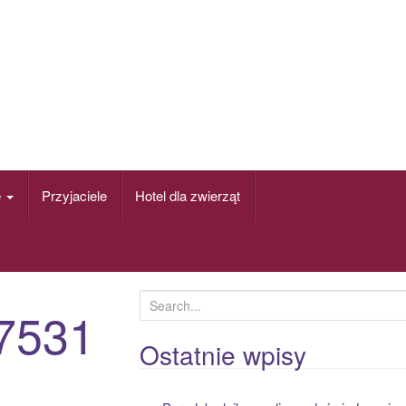
e
Przyjaciele
Hotel dla zwierząt
S
7531
e
a
Ostatnie wpisy
r
c