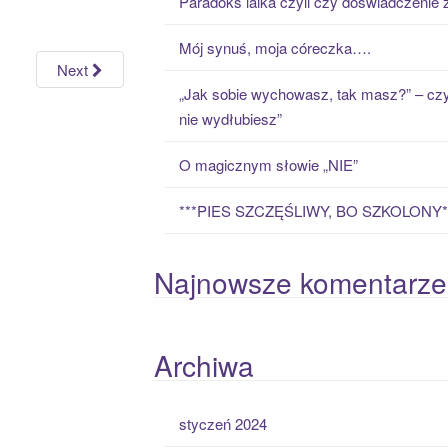
Paradoks laika czyli czy doświadczenie
h
f
Mój synuś, moja córeczka….
o
Next
r
„Jak sobie wychowasz, tak masz?” – czy
:
nie wydłubiesz”
O magicznym słowie „NIE”
***PIES SZCZĘŚLIWY, BO SZKOLONY*
Najnowsze komentarze
Archiwa
styczeń 2024