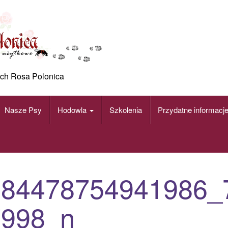
ch Rosa Polonica
Nasze Psy
Hodowla
Szkolenia
Przydatne informacj
584478754941986_
7998_n