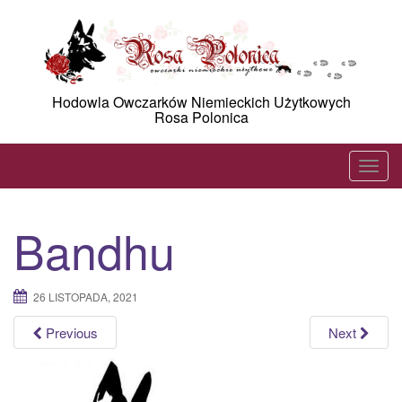
Skip
to
content
Hodowla Owczarków Niemieckich Użytkowych
Rosa Polonica
T
o
g
Bandhu
g
l
e
26 LISTOPADA, 2021
n
a
Previous
Next
v
i
g