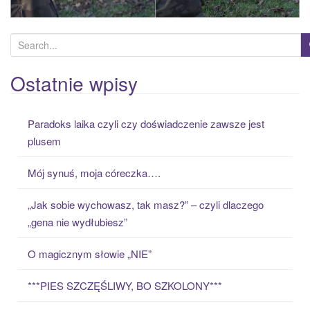
S
e
a
Ostatnie wpisy
r
c
Paradoks laika czyli czy doświadczenie zawsze jest
h
plusem
f
o
Mój synuś, moja córeczka….
r
:
„Jak sobie wychowasz, tak masz?” – czyli dlaczego
„gena nie wydłubiesz”
O magicznym słowie „NIE”
***PIES SZCZĘŚLIWY, BO SZKOLONY***