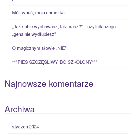
f
o
Mój synuś, moja córeczka….
r
:
„Jak sobie wychowasz, tak masz?” – czyli dlaczego
„gena nie wydłubiesz”
O magicznym słowie „NIE”
***PIES SZCZĘŚLIWY, BO SZKOLONY***
Najnowsze komentarze
Archiwa
styczeń 2024