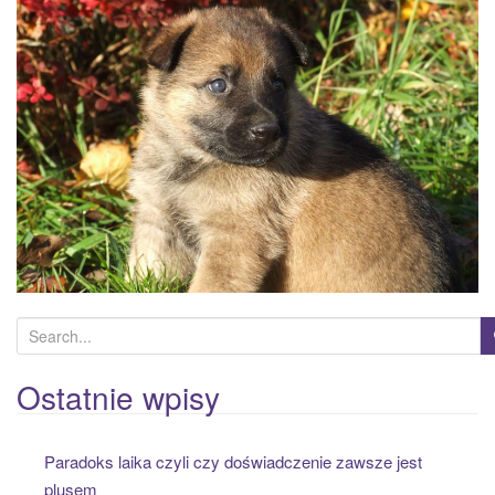
a
t
i
o
n
S
e
a
Ostatnie wpisy
r
c
Paradoks laika czyli czy doświadczenie zawsze jest
h
plusem