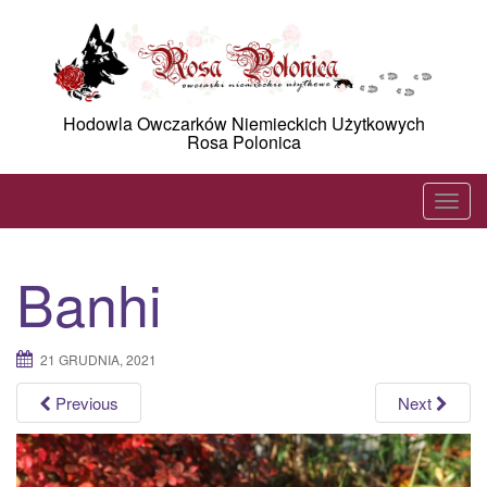
Skip
to
content
Hodowla Owczarków Niemieckich Użytkowych
Rosa Polonica
T
o
g
Banhi
g
l
e
21 GRUDNIA, 2021
n
a
Previous
Next
v
i
g