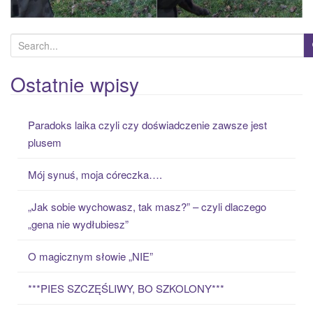
S
e
a
Ostatnie wpisy
r
c
Paradoks laika czyli czy doświadczenie zawsze jest
h
plusem
f
o
Mój synuś, moja córeczka….
r
:
„Jak sobie wychowasz, tak masz?” – czyli dlaczego
„gena nie wydłubiesz”
O magicznym słowie „NIE”
***PIES SZCZĘŚLIWY, BO SZKOLONY***