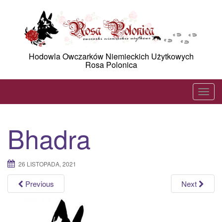
Skip
to
content
Hodowla Owczarków Niemieckich Użytkowych
Rosa Polonica
T
o
g
Bhadra
g
l
e
26 LISTOPADA, 2021
n
a
Previous
Next
v
i
g