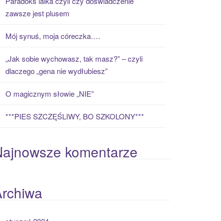
Paradoks laika czyli czy doświadczenie
zawsze jest plusem
Mój synuś, moja córeczka….
„Jak sobie wychowasz, tak masz?” – czyli
dlaczego „gena nie wydłubiesz”
O magicznym słowie „NIE”
***PIES SZCZĘŚLIWY, BO SZKOLONY***
Najnowsze komentarze
Archiwa