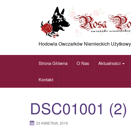
Skip
to
content
Hodowla Owczarków Niemieckich Użytkowy
Strona Główna
O Nas
Aktualności
Kontakt
DSC01001 (2)
23 KWIETNIA, 2019