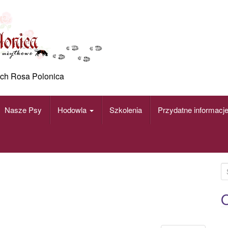
ch Rosa Polonica
Nasze Psy
Hodowla
Szkolenia
Przydatne informacj
S
e
a
O
r
c