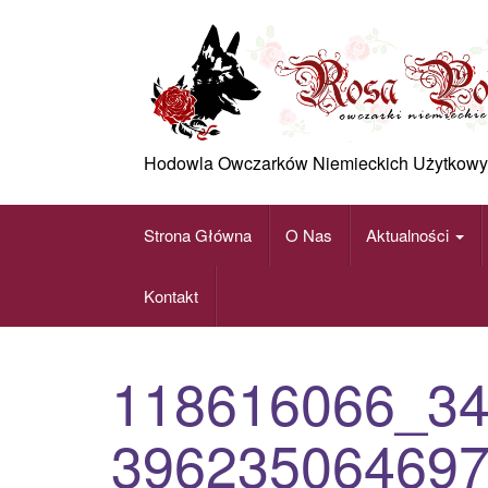
Skip
to
content
Hodowla Owczarków Niemieckich Użytkowy
Strona Główna
O Nas
Aktualności
Kontakt
118616066_3
39623506469