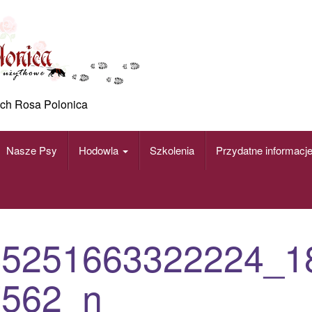
ch Rosa Polonica
Nasze Psy
Hodowla
Szkolenia
Przydatne informacj
45251663322224_1
7562_n