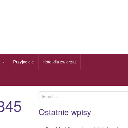
e
Przyjaciele
Hotel dla zwierząt
S
845
e
a
Ostatnie wpisy
r
c