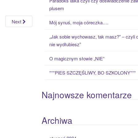
Paradoks laika czyli czy doświadczenie zaw
h
plusem
f
o
Next
Mój synuś, moja córeczka….
r
:
„Jak sobie wychowasz, tak masz?” – czyli 
nie wydłubiesz”
O magicznym słowie „NIE”
***PIES SZCZĘŚLIWY, BO SZKOLONY***
Najnowsze komentarze
Archiwa