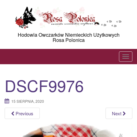
Skip
to
content
Hodowla Owczarków Niemieckich Użytkowych
Rosa Polonica
T
o
g
DSCF9976
g
l
e
15 SIERPNIA, 2020
n
a
Previous
Next
v
i
g