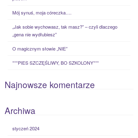
f
o
Mój synuś, moja córeczka….
r
:
„Jak sobie wychowasz, tak masz?” – czyli dlaczego
„gena nie wydłubiesz”
O magicznym słowie „NIE”
***PIES SZCZĘŚLIWY, BO SZKOLONY***
Najnowsze komentarze
Archiwa
styczeń 2024