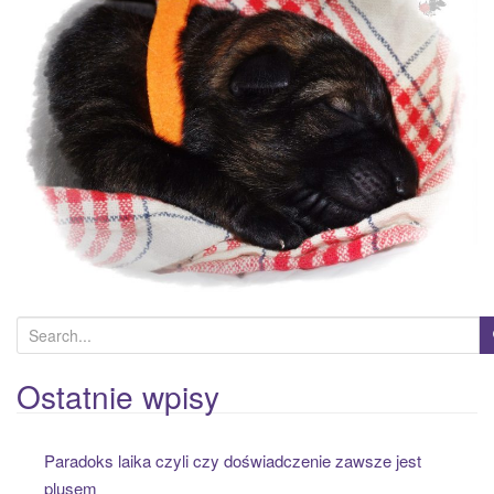
a
t
i
o
n
S
e
a
Ostatnie wpisy
r
c
Paradoks laika czyli czy doświadczenie zawsze jest
h
plusem