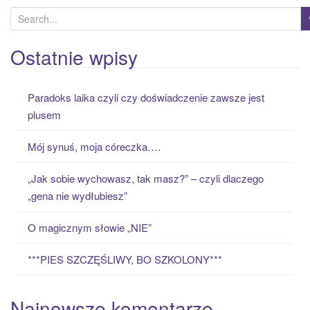
S
e
a
Ostatnie wpisy
r
c
Paradoks laika czyli czy doświadczenie zawsze jest
h
plusem
f
o
Mój synuś, moja córeczka….
r
:
„Jak sobie wychowasz, tak masz?” – czyli dlaczego
„gena nie wydłubiesz”
O magicznym słowie „NIE”
***PIES SZCZĘŚLIWY, BO SZKOLONY***
Najnowsze komentarze