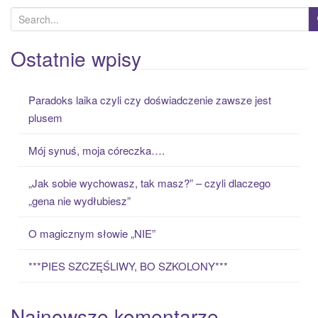
S
e
a
Ostatnie wpisy
r
c
Paradoks laika czyli czy doświadczenie zawsze jest
h
plusem
f
o
Mój synuś, moja córeczka….
r
:
„Jak sobie wychowasz, tak masz?” – czyli dlaczego
„gena nie wydłubiesz”
O magicznym słowie „NIE”
***PIES SZCZĘŚLIWY, BO SZKOLONY***
Najnowsze komentarze