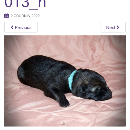
013_n
a
t
2 GRUDNIA, 2022
i
o
Previous
Next
n