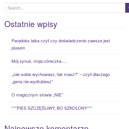
S
e
a
Ostatnie wpisy
r
c
Paradoks laika czyli czy doświadczenie zawsze jest
h
plusem
f
o
Mój synuś, moja córeczka….
r
:
„Jak sobie wychowasz, tak masz?” – czyli dlaczego
„gena nie wydłubiesz”
O magicznym słowie „NIE”
***PIES SZCZĘŚLIWY, BO SZKOLONY***
Najnowsze komentarze