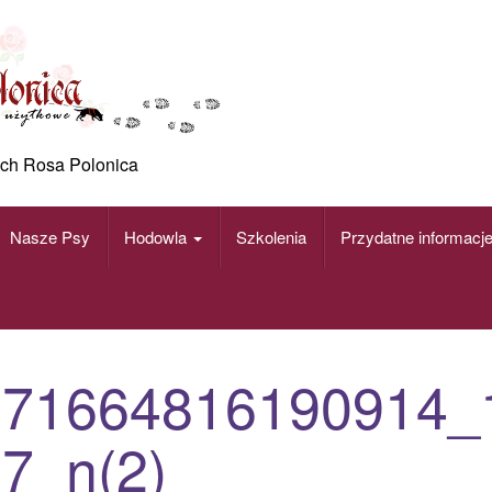
ch Rosa Polonica
Nasze Psy
Hodowla
Szkolenia
Przydatne informacj
171664816190914_
7_n(2)