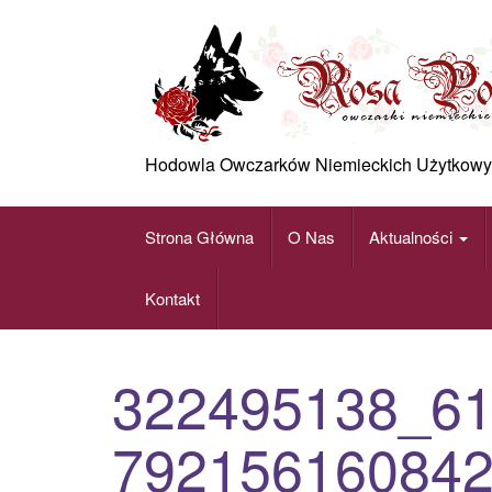
Skip
to
content
Hodowla Owczarków Niemieckich Użytkowy
Strona Główna
O Nas
Aktualności
Kontakt
322495138_6
792156160842