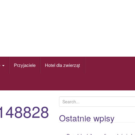
e
Przyjaciele
Hotel dla zwierząt
S
148828
e
a
Ostatnie wpisy
r
c