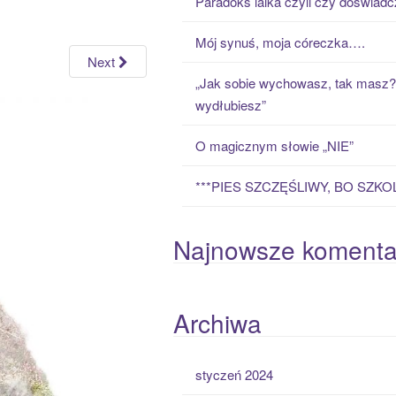
Paradoks laika czyli czy doświad
h
f
Mój synuś, moja córeczka….
o
Next
r
„Jak sobie wychowasz, tak masz?” 
:
wydłubiesz”
O magicznym słowie „NIE”
***PIES SZCZĘŚLIWY, BO SZKO
Najnowsze komenta
Archiwa
styczeń 2024