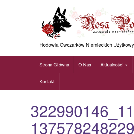
Skip
to
content
Hodowla Owczarków Niemieckich Użytkowy
Strona Główna
O Nas
Aktualności
Kontakt
322990146_1
13757824822