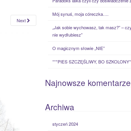
Paradoks laika czyli czy doświadczenie
h
f
Mój synuś, moja córeczka….
o
Next
r
„Jak sobie wychowasz, tak masz?” – czy
:
nie wydłubiesz”
O magicznym słowie „NIE”
***PIES SZCZĘŚLIWY, BO SZKOLONY*
Najnowsze komentarze
Archiwa
styczeń 2024