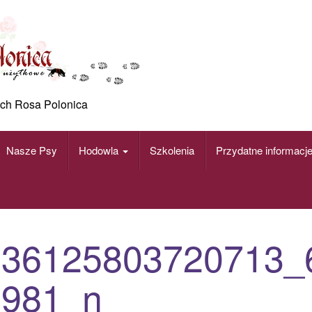
ch Rosa Polonica
Nasze Psy
Hodowla
Szkolenia
Przydatne informacj
136125803720713_
9981_n