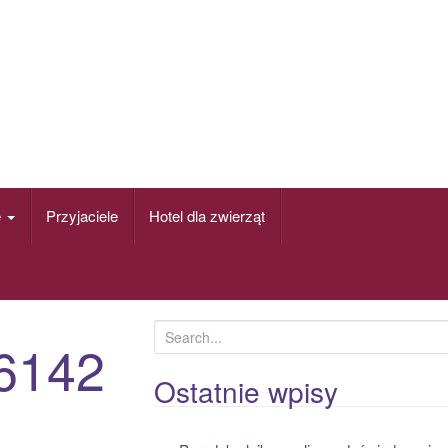
e
Przyjaciele
Hotel dla zwierząt
S
6142
e
a
Ostatnie wpisy
r
c