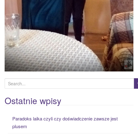
S
e
a
Ostatnie wpisy
r
c
Paradoks laika czyli czy doświadczenie zawsze jest
h
plusem
f
o