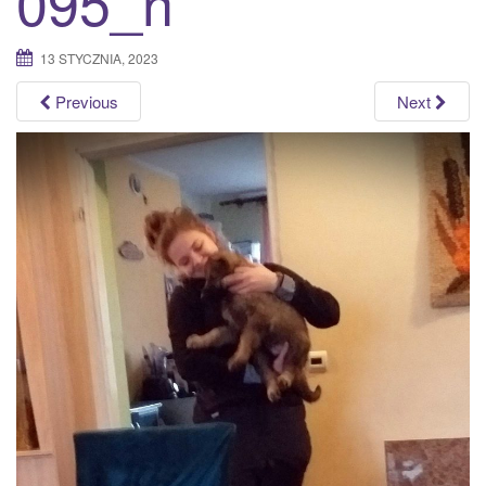
095_n
a
t
13 STYCZNIA, 2023
i
o
Previous
Next
n