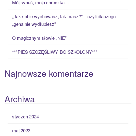
Mój synuś, moja córeczka….
r
:
„Jak sobie wychowasz, tak masz?” – czyli dlaczego
„gena nie wydłubiesz”
O magicznym słowie „NIE”
***PIES SZCZĘŚLIWY, BO SZKOLONY***
Najnowsze komentarze
Archiwa
styczeń 2024
maj 2023